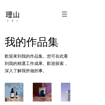
理山
リ ザ ン
我的作品集
歡迎來到我的作品集。您可在此看
到我的精選工作成果。歡迎探索，
深入了解我所做的事。