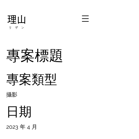
理山
リ ザ ン
專案標題
專案類型
攝影
日期
2023 年 4 月